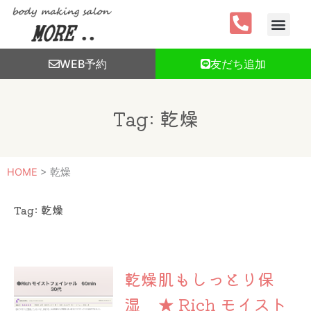
内
容
を
ス
WEB予約
友だち追加
キ
ッ
プ
Tag: 乾燥
HOME
>
乾燥
Tag: 乾燥
乾燥肌もしっとり保
湿 ★ Rich モイスト