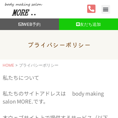
内
容
を
ス
WEB予約
友だち追加
キ
ッ
プ
プライバシーポリシー
HOME
>
プライバシーポリシー
私たちについて
私たちのサイトアドレスは body making
salon MORE.です。
本ウェブサイト上で提供するサービス（以下,