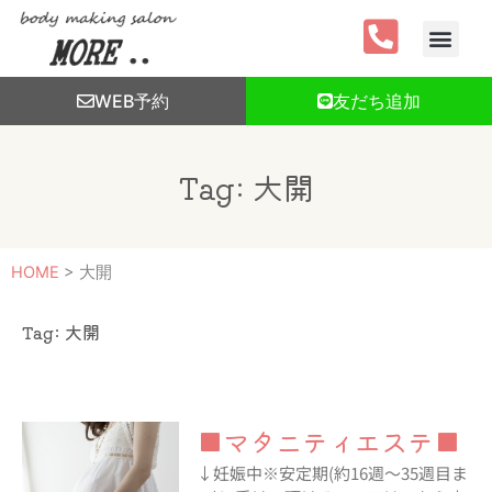
内
容
を
ス
WEB予約
友だち追加
キ
ッ
プ
Tag: 大開
HOME
>
大開
Tag: 大開
■マタニティエステ■
↓妊娠中※安定期(約16週～35週目ま