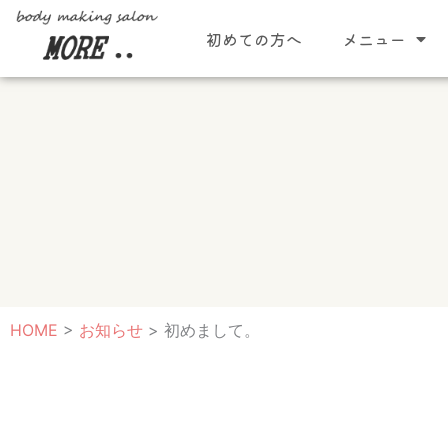
内
初めての方へ
メニュー
容
を
ス
キ
ッ
プ
HOME
>
お知らせ
>
初めまして。