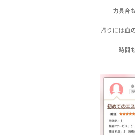
力具合
帰りには
血
時間