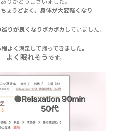
ありがとうございました。
、
身体が大変軽くなり
もちょうどよく
の巡りが良くなり
していました。
ポカポカ
も程よく
して帰ってきました。
満足
よく眠れそう
です。