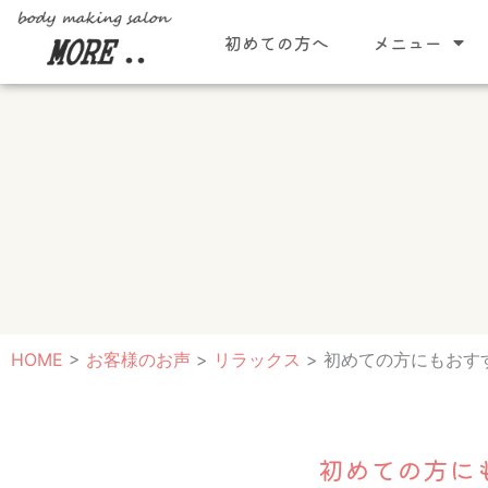
内
初めての方へ
メニュー
容
を
ス
キ
ッ
プ
HOME
>
お客様のお声
>
リラックス
>
初めての方にもおすすめ！
初めての方にもお