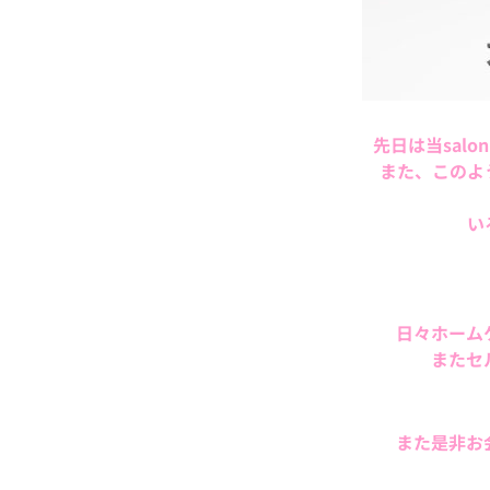
先日は当sal
また、このよ
い
日々ホーム
またセ
また是非お