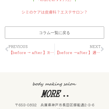
シミのケアは皮膚科？エステサロン？
コラム一覧に戻る
Prev
Ne
PREVIOUS
NEXT
【before → after 】Relaxation 60min
【before →after 】週1回ペースで9回( 約2ヶ月半 )
〒653-0832 兵庫県神戸市長田区御船通2-3-6