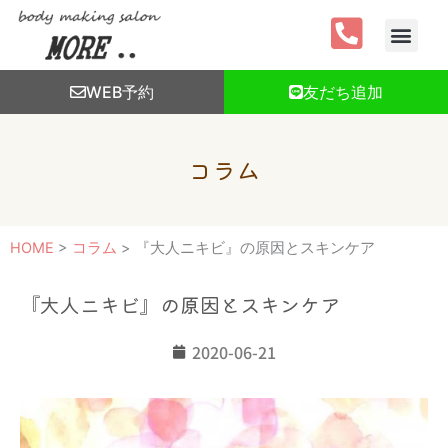
内
容
を
ス
WEB予約
友だち追加
キ
ッ
プ
コラム
HOME
>
コラム
>
『大人ニキビ』の原因とスキンケア
『大人ニキビ』の原因とスキンケア
2020-06-21