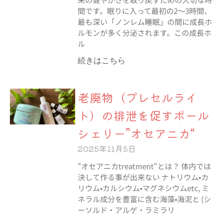
間です。眠りに入って最初の2〜3時間、
最も深い「ノンレム睡眠」の間に成長ホ
ルモンが多く分泌されます。この成長ホ
ル
続きはこちら
老廃物（プレセルライ
ト）の排泄を促すポール
シェリー”オセアニカ“
2025年11月5日
“オセアニカtreatment“とは？ 体内では
決して作る事が出来ない ナトリウム•カ
リウム•カルシウム•マグネシウムetc, ミ
ネラル成分を豊富に含む海藻•海泥と (シ
ーソルド・アルゲ・ラミラリ