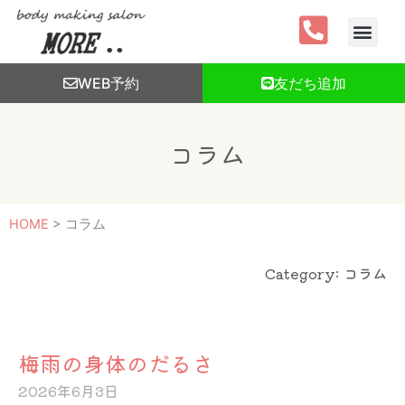
内
容
を
ス
WEB予約
友だち追加
キ
ッ
プ
コラム
HOME
>
コラム
Category: コラム
ペ
ペ
ペ
ペ
ペ
ー
ー
ー
ー
ー
梅雨の身体のだるさ
ジ
ジ
ジ
ジ
ジ
2026年6月3日