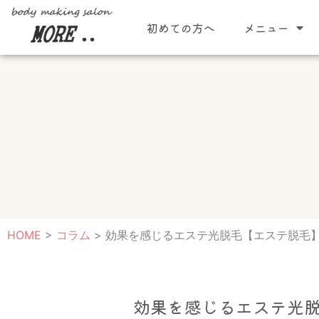
内
初めての方へ
メニュー
容
を
ス
キ
ッ
プ
HOME
>
コラム
>
効果を感じるエステ光脱毛【エステ脱毛】
効果を感じるエステ光脱