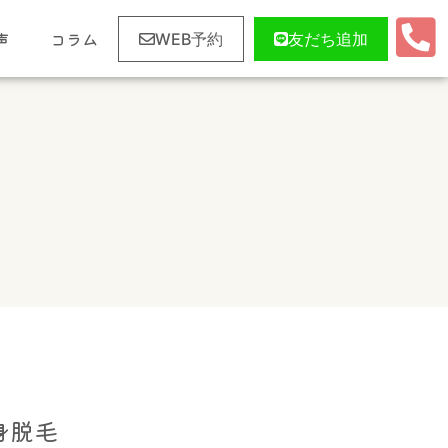
声
コラム
WEB予約
友だち追加
身脱毛