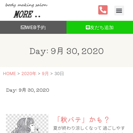
内
容
を
ス
WEB予約
友だち追加
キ
ッ
プ
Day: 9月 30, 2020
HOME
>
2020年
>
9月
>
30日
Day: 9月 30, 2020
「秋バテ」かも？
夏が終わり涼しくなって 過ごしやす