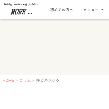
内
初めての方へ
メニュー
容
を
ス
キ
ッ
プ
HOME
>
コラム
>
呼吸のお話♡