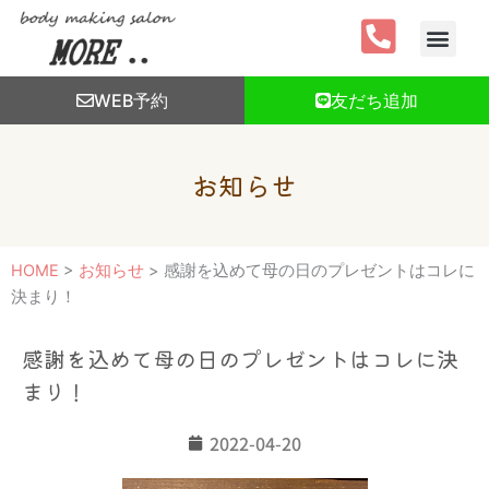
内
容
を
ス
WEB予約
友だち追加
キ
ッ
プ
お知らせ
HOME
>
お知らせ
>
感謝を込めて母の日のプレゼントはコレに
決まり！
感謝を込めて母の日のプレゼントはコレに決
まり！
2022-04-20