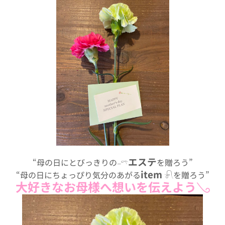
エステ
“母の日にとびっきりの𓐄𓍼
を贈ろう”
item
“母の日にちょっぴり気分のあがる
𓍯を贈ろう”
大好きなお母様へ想いを伝えよう𓂅