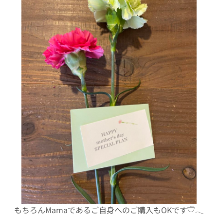
もちろんMamaであるご自身へのご購入もOKです𓎩𓂃