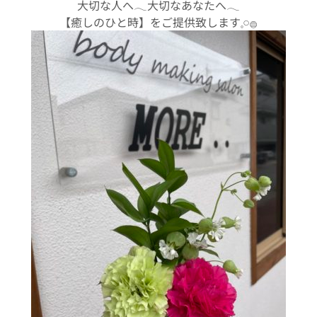
大切な人へ𓂃大切なあなたへ𓂃
【癒しのひと時】をご提供致します𓈒𓏸𓐍