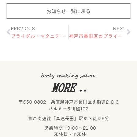
お知らせ一覧に戻る
Prev
Ne
PREVIOUS
NEXT
ブライダル・マタニティエステ |MORE’s Braidal・Maternity
神戸市長田区のプライベートヨガ
〒653-0832 兵庫県神戸市長田区御船通2-3-6
パルメーラ御船102
神戸高速線「高速長田」駅から徒歩6分
営業時間：9:00～21:00
定休日：不定休