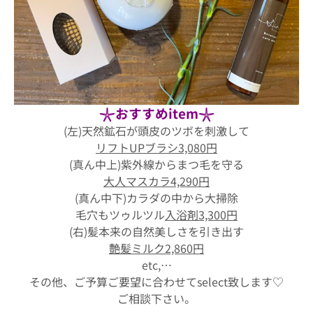
𓇼おすすめitem𓇼
(左)天然鉱石が頭皮のツボを刺激して
リフトUPブラシ3,080円
(真ん中上)紫外線からまつ毛を守る
大人マスカラ4,290円
(真ん中下)カラダの中から大掃除
毛穴もツゥルツル
入浴剤3,300円
(右)髪本来の自然美しさを引き出す
艶髪ミルク2,860円
etc,…
その他、ご予算ご要望に合わせてselect致します♡
ご相談下さい。