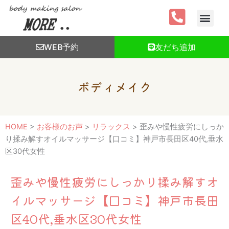
内
容
を
ス
WEB予約
友だち追加
キ
ッ
プ
ボディメイク
HOME
>
お客様のお声
>
リラックス
>
歪みや慢性疲労にしっか
り揉み解すオイルマッサージ【口コミ】神戸市長田区40代,垂水
区30代女性
歪みや慢性疲労にしっかり揉み解すオ
イルマッサージ【口コミ】神戸市長田
区40代,垂水区30代女性