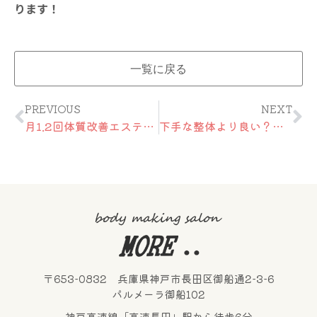
ります！
一覧に戻る
Prev
Ne
PREVIOUS
NEXT
月1.2回体質改善エステと安心の光脱毛【口コミ】兵庫県明石市30代女性
下手な整体より良い？！リラクゼーションエステ【口コミ】兵庫区40代女性
〒653-0832 兵庫県神戸市長田区御船通2-3-6
パルメーラ御船102
神戸高速線「高速長田」駅から徒歩6分