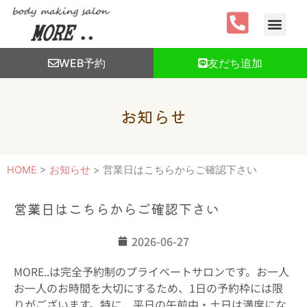
内
容
を
ス
WEB予約
友だち追加
キ
ッ
プ
お知らせ
HOME
>
お知らせ
>
営業日はこちらからご確認下さい
営業日はこちらからご確認下さい
2026-06-27
MORE..は完全予約制のプライベートサロンです。お一人
お一人のお時間を大切にするため、1日の予約枠には限
りがございます。特に、平日の午前中・土日は満席にな