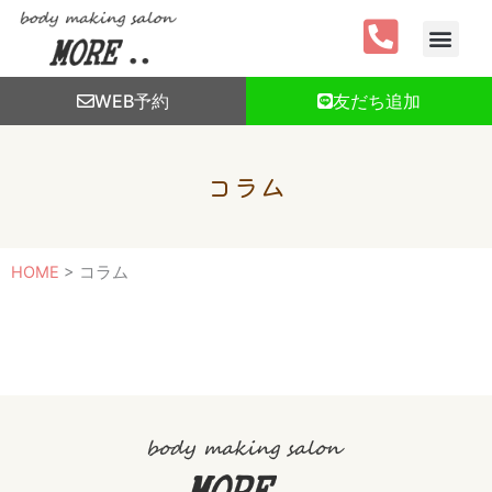
内
容
を
ス
WEB予約
友だち追加
キ
ッ
プ
コラム
HOME
>
コラム