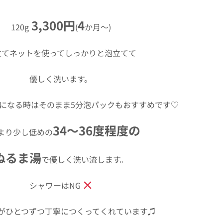
3,300円
4
120g
(
か月〜)
立てネットを使ってしっかりと泡立てて
優しく洗います。
になる時はそのまま5分泡パックもおすすめです♡
34〜36度程度の
より少し低めの
ぬるま湯
で優しく洗い流します。
シャワーはNG
がひとつずつ丁寧につくってくれています♫