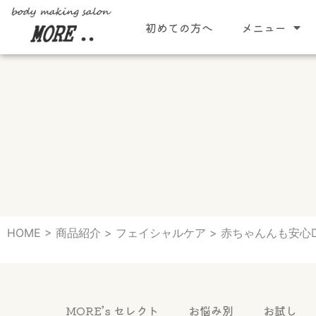
内
初めての方へ
メニュー
容
を
ス
キ
ッ
プ
HOME
>
商品紹介
>
フェイシャルケア
>
赤ちゃんんも安心□
MORE’s セレクト
お悩み別
お試し