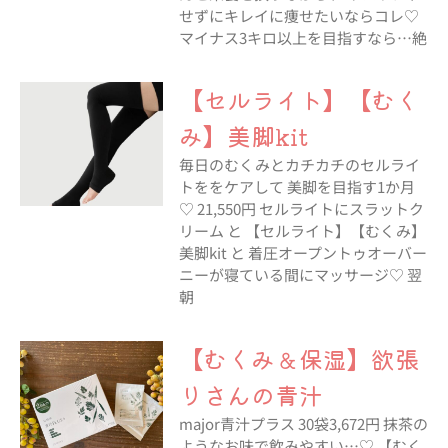
せずにキレイに痩せたいならコレ♡
マイナス3キロ以上を目指すなら…絶
【セルライト】【むく
み】美脚kit
毎日のむくみとカチカチのセルライ
トををケアして 美脚を目指す1か月
♡ 21,550円 セルライトにスラットク
リーム と 【セルライト】【むくみ】
美脚kit と 着圧オープントゥオーバー
ニーが寝ている間にマッサージ♡ 翌
朝
【むくみ＆保湿】欲張
りさんの青汁
major青汁プラス 30袋3,672円 抹茶の
ようなお味で飲みやすい…♡ 【むく