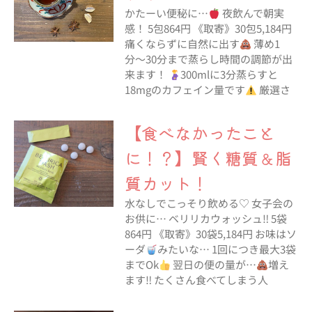
かたーい便秘に…
夜飲んで朝実
感！ 5包864円 《取寄》30包5,184円
痛くならずに自然に出す
薄め1
分〜30分まで蒸らし時間の調節が出
来ます！
300mlに3分蒸らすと
18mgのカフェイン量です
厳選さ
【食べなかったこと
に！？】賢く糖質＆脂
質カット！
水なしでこっそり飲める♡ 女子会の
お供に… ベリリカウォッシュ‼︎ 5袋
864円 《取寄》30袋5,184円 お味はソ
ーダ
みたいな… 1回につき最大3袋
までOk
翌日の便の量が…
増え
ます‼︎ たくさん食べてしまう人