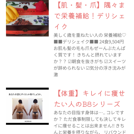
【肌・髪・爪】隅々ま
で栄養補給！デリシェ
イク
美しく歳を重ねたい人の 栄養補給♡
■■デリシェイク■■ 24食9,504円
お肌も髪の毛も爪もぜーんぶたんぱ
く質です！ きちんと摂れています
か？？ ☑︎朝食を抜きがち ☑︎スイーツ
が辞められない ☑︎気分の浮き沈みが
激
【体重】キレイに痩せ
たい人のB8シリーズ
あなたの目指す身体は….. コレです
か？ ただ食事制限しても決してキレ
イに痩せることは出来ません‼︎ きち
んと栄養を摂りながら、 リバウンド