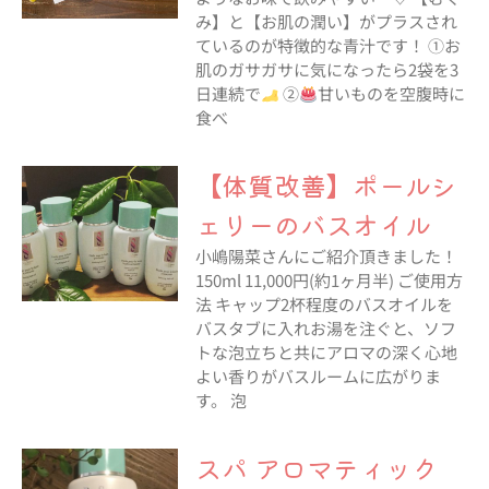
み】と【お肌の潤い】がプラスされ
ているのが特徴的な青汁です！ ①お
肌のガサガサに気になったら2袋を3
日連続で
②
甘いものを空腹時に
食べ
【体質改善】ポールシ
ェリーのバスオイル
小嶋陽菜さんにご紹介頂きました！
150ml 11,000円(約1ヶ月半) ご使用方
法 キャップ2杯程度のバスオイルを
バスタブに入れお湯を注ぐと、ソフ
トな泡立ちと共にアロマの深く心地
よい香りがバスルームに広がりま
す。 泡
スパ アロマティック