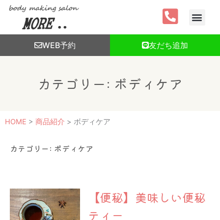
内
容
を
ス
WEB予約
友だち追加
キ
ッ
プ
カテゴリー: ボディケア
HOME
>
商品紹介
>
ボディケア
カテゴリー: ボディケア
【便秘】美味しい便秘
ティー