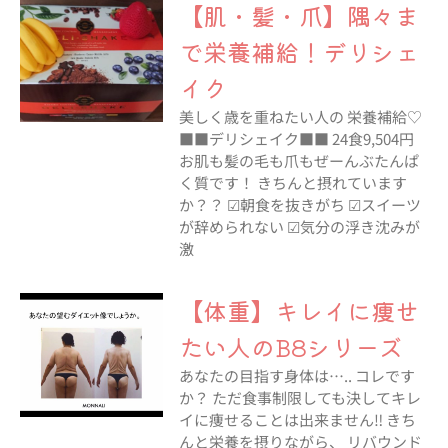
【肌・髪・爪】隅々ま
で栄養補給！デリシェ
イク
美しく歳を重ねたい人の 栄養補給♡
■■デリシェイク■■ 24食9,504円
お肌も髪の毛も爪もぜーんぶたんぱ
く質です！ きちんと摂れています
か？？ ☑︎朝食を抜きがち ☑︎スイーツ
が辞められない ☑︎気分の浮き沈みが
激
【体重】キレイに痩せ
たい人のB8シリーズ
あなたの目指す身体は….. コレです
か？ ただ食事制限しても決してキレ
イに痩せることは出来ません‼︎ きち
んと栄養を摂りながら、 リバウンド