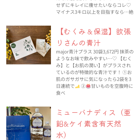
せずにキレイに痩せたいならコレ♡
マイナス3キロ以上を目指すなら…絶
【むくみ＆保湿】欲張
りさんの青汁
major青汁プラス 30袋3,672円 抹茶の
ようなお味で飲みやすい…♡ 【むく
み】と【お肌の潤い】がプラスされ
ているのが特徴的な青汁です！ ①お
肌のガサガサに気になったら2袋を3
日連続で
②
甘いものを空腹時に
食べ
ミューバナディス（亜
鉛&ケイ素含有天然
水）