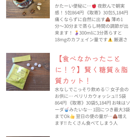
かたーい便秘に…
夜飲んで朝実
感！ 5包864円 《取寄》30包5,184円
痛くならずに自然に出す
薄め1
分〜30分まで蒸らし時間の調節が出
来ます！
300mlに3分蒸らすと
18mgのカフェイン量です
厳選さ
【食べなかったこと
に！？】賢く糖質＆脂
質カット！
水なしでこっそり飲める♡ 女子会の
お供に… ベリリカウォッシュ‼︎ 5袋
864円 《取寄》30袋5,184円 お味はソ
ーダ
みたいな… 1回につき最大3袋
までOk
翌日の便の量が…
増え
ます‼︎ たくさん食べてしまう人