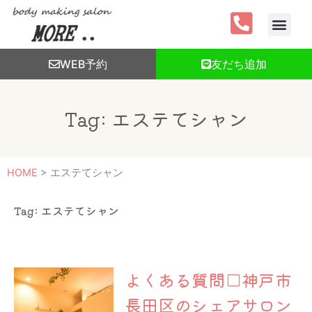
内
容
を
ス
WEB予約
友だち追加
キ
ッ
プ
Tag: エステてシャン
HOME
>
エステてシャン
Tag: エステてシャン
よくある質問□神戸市
長田区のシェアサロン