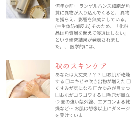
何年か前‥ ランゲルハンス細胞が角
質に異物が入り込んでくると、 異物
を捕らえ、影響を無効にしている。
(＝生体防御反応) そのため、『化粧
品は角質層を超えて浸透はしない』
という研究結果が発表されまし
た。、 医学的には、
秋のスキンケア
あなたは大丈夫？？？ □お肌が乾燥
する □ニキビや吹き出物が増えた □
くすみが気になる □かゆみが目立つ
□お肌がゴワゴワする □毛穴が目立
つ 夏の強い紫外線、エアコンよる乾
燥など… お肌は想像以上にダメージ
を受けていま