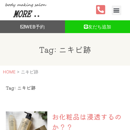
内
容
を
ス
WEB予約
友だち追加
キ
ッ
プ
Tag: ニキビ跡
HOME
>
ニキビ跡
Tag: ニキビ跡
お化粧品は浸透するの
か？？