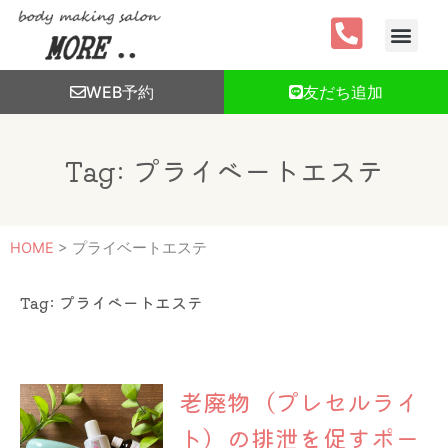
内
容
を
ス
WEB予約
友だち追加
キ
ッ
プ
Tag: プライベートエステ
HOME
>
プライベートエステ
Tag: プライベートエステ
老廃物（プレセルライ
ト）の排泄を促すポー