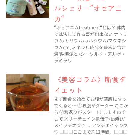
ルシェリー”オセアニ
カ“
“オセアニカtreatment“とは？ 体内
では決して作る事が出来ない ナトリ
ウム•カリウム•カルシウム•マグネシ
ウムetc, ミネラル成分を豊富に含む
海藻•海泥と (シーソルド・アルゲ・
ラミラリ
《美容コラム》断食ダ
イエット
まず断食を始めてお腹が空腹になっ
てくると… ①お腹がグーグー ここか
ら ②若返りがスタート‼︎します👍 そ
して ③サーチュイン遺伝子(長寿)が
スイッチオン♪ ↓ アンチエイジング
♡ □□□ここまで約12時間。□□□