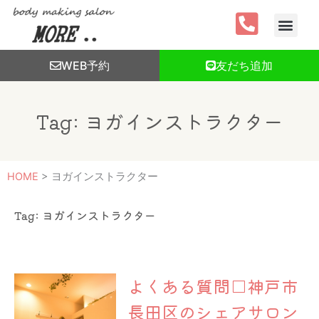
内
容
を
ス
WEB予約
友だち追加
キ
ッ
プ
Tag: ヨガインストラクター
HOME
>
ヨガインストラクター
Tag: ヨガインストラクター
よくある質問□神戸市
長田区のシェアサロン