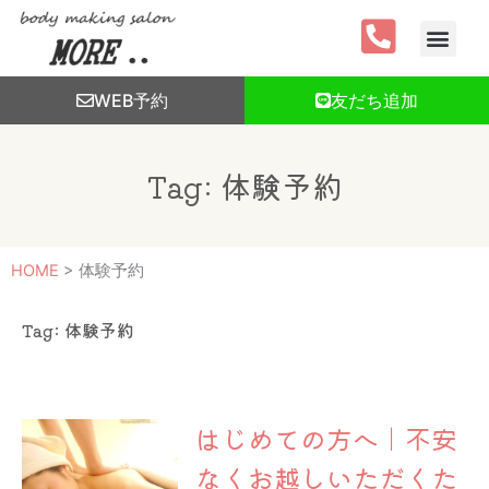
内
容
を
ス
WEB予約
友だち追加
キ
ッ
プ
Tag: 体験予約
HOME
>
体験予約
Tag: 体験予約
はじめての方へ｜不安
なくお越しいただくた