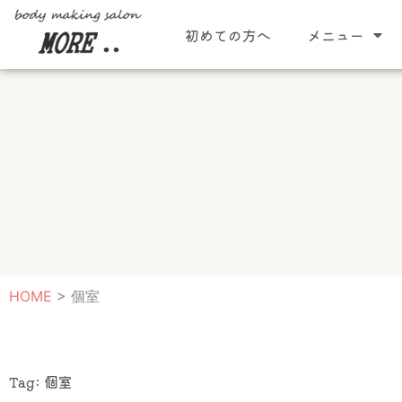
内
初めての方へ
メニュー
容
を
ス
キ
ッ
プ
HOME
>
個室
Tag: 個室