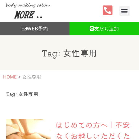
内
容
を
ス
WEB予約
友だち追加
キ
ッ
プ
Tag: 女性専用
HOME
>
女性専用
Tag: 女性専用
はじめての方へ｜不安
なくお越しいただくた