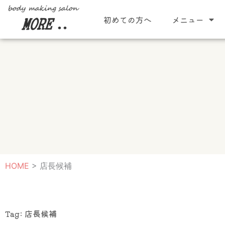
内
初めての方へ
メニュー
容
を
ス
キ
ッ
プ
HOME
>
店長候補
Tag: 店長候補