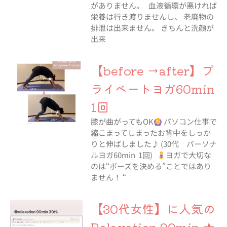
がありません。 血液循環が悪ければ
栄養は行き渡りませんし、 老廃物の
排泄は出来ません。 きちんと洗顔が
出来
【before →after】プ
ライベートヨガ60min
1回
膝が曲がってもOK
パソコン仕事で
縮こまってしまったお背中をしっか
りと伸ばしました♪ (30代 パーソナ
ルヨガ60min 1回)
ヨガで大切な
のは“ポーズを決める”ことではあり
ません！ “
【30代女性】に人気の
Relaxation 90min ★