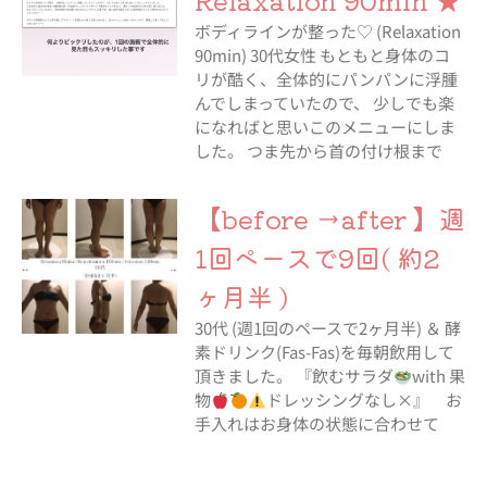
ボディラインが整った♡ (Relaxation
90min) 30代女性 もともと身体のコ
リが酷く、全体的にパンパンに浮腫
んでしまっていたので、 少しでも楽
になればと思いこのメニューにしま
した。 つま先から首の付け根まで
【before →after 】週
1回ペースで9回( 約2
ヶ月半 )
30代 (週1回のペースで2ヶ月半) ＆ 酵
素ドリンク(Fas-Fas)を毎朝飲用して
頂きました。 『飲むサラダ
with 果
物
ドレッシングなし×』 お
手入れはお身体の状態に合わせて