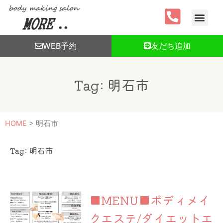
内
容
を
ス
WEB予約
友だち追加
キ
ッ
プ
Tag: 明石市
HOME
>
明石市
Tag: 明石市
ペ
ペ
ー
ー
■MENU■ボディメイ
ジ
ジ
クエステ/ダイエットエ