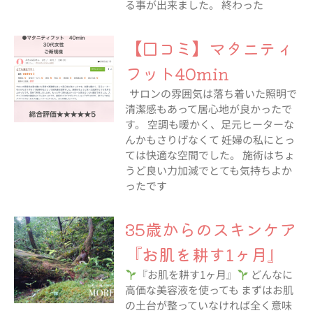
る事が出来ました。 終わった
【口コミ】マタニティ
フット40min
サロンの雰囲気は落ち着いた照明で
清潔感もあって居心地が良かったで
す。 空調も暖かく、足元ヒーターな
んかもさりげなくて 妊婦の私にとっ
ては快適な空間でした。 施術はちょ
うど良い力加減でとても気持ちよか
ったです
35歳からのスキンケア
『お肌を耕す1ヶ月』
『お肌を耕す1ヶ月』
どんなに
高価な美容液を使っても まずはお肌
の土台が整っていなければ全く意味