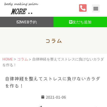
内
容
を
ス
WEB予約
友だち追加
キ
ッ
プ
コラム
HOME
>
コラム
>
自律神経を整えてストレスに負けないカラダ
を作る！
自律神経を整えてストレスに負けないカラダ
を作る！
2021-01-06