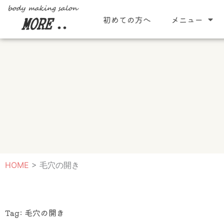
内
初めての方へ
メニュー
容
を
ス
キ
ッ
プ
HOME
>
毛穴の開き
Tag: 毛穴の開き