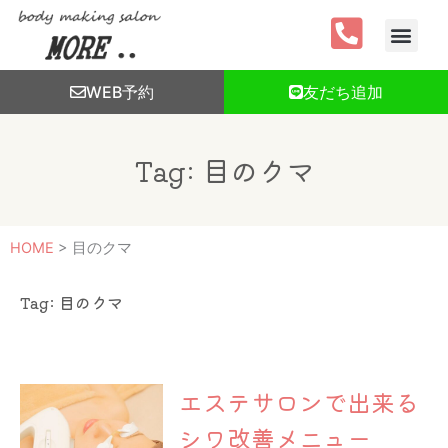
内
容
を
ス
WEB予約
友だち追加
キ
ッ
プ
Tag: 目のクマ
HOME
>
目のクマ
Tag: 目のクマ
エステサロンで出来る
シワ改善メニュー