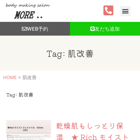
内
容
を
ス
WEB予約
友だち追加
キ
ッ
プ
Tag: 肌改善
HOME
>
肌改善
Tag: 肌改善
乾燥肌もしっとり保
湿 ★ Rich モイスト