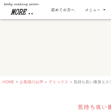
内
初めての方へ
メニュー
容
を
ス
キ
ッ
プ
HOME
>
お客様のお声
>
デトックス
>
気持ち良い痩身エステ ★ 
気持ち良い痩身