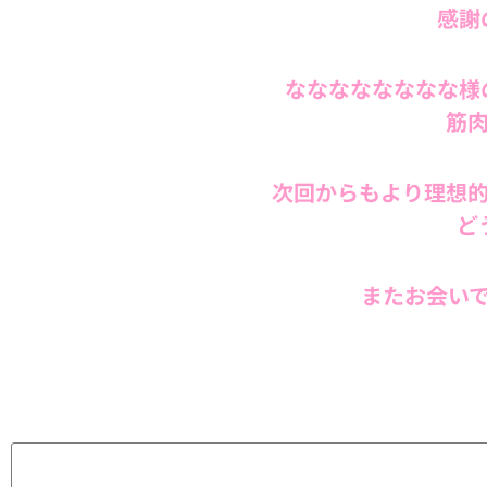
感謝
なななななななな様
筋肉
次回からもより理想
ど
またお会い