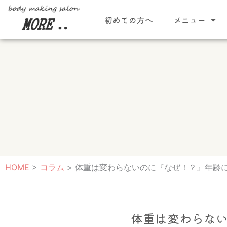
内
初めての方へ
メニュー
容
を
ス
キ
ッ
プ
HOME
>
コラム
>
体重は変わらないのに『なぜ！？』年齢
体重は変わらな