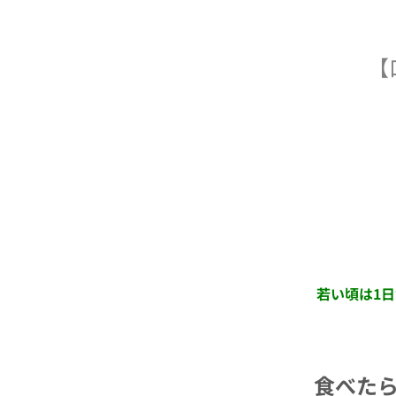
【
若い頃は1
食べた