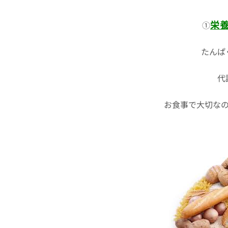
栄
①
たんぱ
代
お食事で大切な