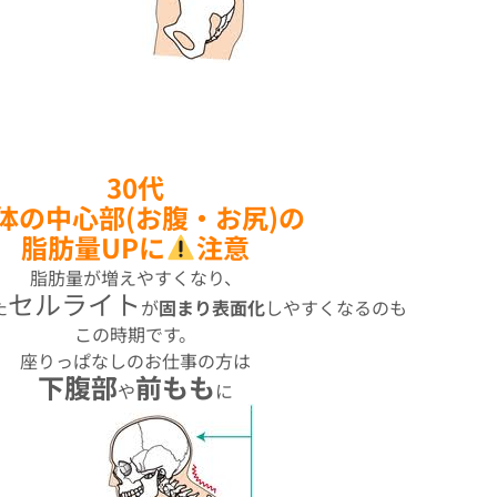
30代
体の中心部(お腹・お尻)の
脂肪量UPに
注意
脂肪量が増えやすくなり、
セルライト
た
が
固まり表面化
しやすくなるのも
この時期です。
座りっぱなしのお仕事の方は
下腹部
前もも
や
に