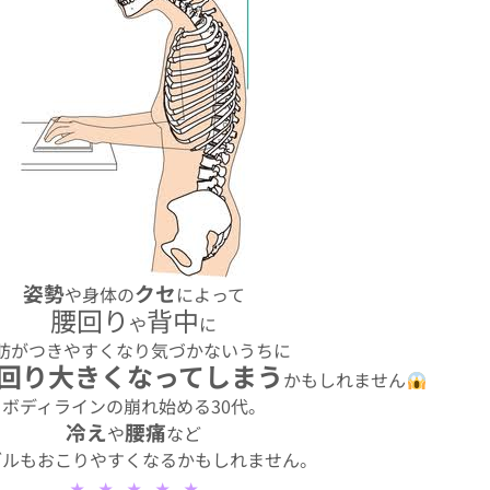
姿勢
クセ
や身体の
によって
腰回り
背中
や
に
肪がつきやすくなり気づかないうちに
回り大きくなってしまう
かもしれません
ボディラインの崩れ始める30代。
冷え
腰痛
や
など
ブルもおこりやすくなるかもしれません。
★ ★ ★ ★ ★