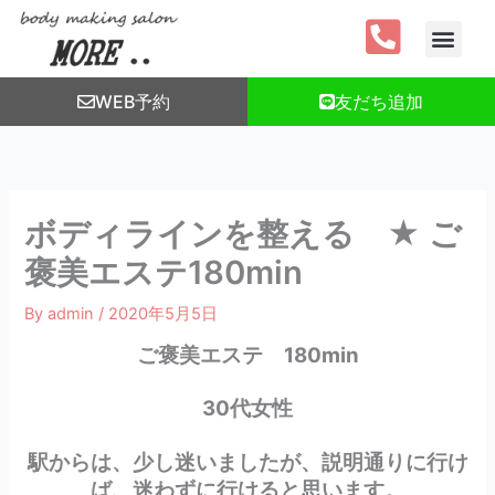
内
容
を
ス
WEB予約
友だち追加
キ
ッ
プ
ボディラインを整える ★ ご
褒美エステ180min
By
admin
/
2020年5月5日
ご褒美エステ 180min
30代女性
駅からは、少し迷いましたが、説明通りに行け
ば、迷わずに行けると思います。