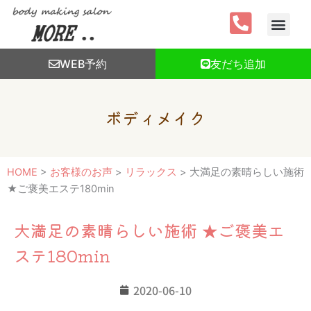
内
容
を
ス
WEB予約
友だち追加
キ
ッ
プ
ボディメイク
HOME
>
お客様のお声
>
リラックス
>
大満足の素晴らしい施術
★ご褒美エステ180min
大満足の素晴らしい施術 ★ご褒美エ
ステ180min
2020-06-10