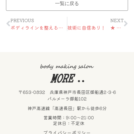
一覧に戻る
Prev
Ne
PREVIOUS
NEXT
ボディラインを整える ★ ご褒美エステ180min
技術に自信あり！ ★ Relaxation 90min
〒653-0832 兵庫県神戸市長田区御船通2-3-6
パルメーラ御船102
神戸高速線「高速長田」駅から徒歩6分
営業時間：9:00～21:00
定休日：不定休
プライバシーポリシー