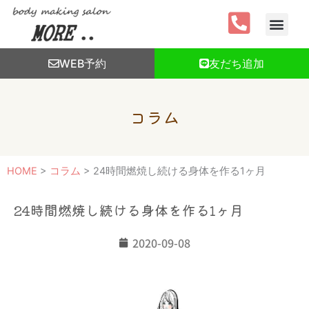
内
容
を
ス
WEB予約
友だち追加
キ
ッ
プ
コラム
HOME
>
コラム
>
24時間燃焼し続ける身体を作る1ヶ月
24時間燃焼し続ける身体を作る1ヶ月
2020-09-08