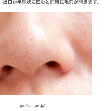
出口が半球状に凹むと同時に毛穴が開きます
、
。
(https://cancam.jp)