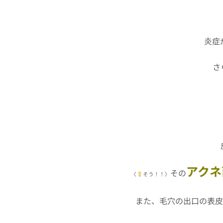
炎症
さ
アクネ
その
〈
そう！！〉
また、毛穴の出口の表皮