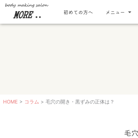
内
初めての方へ
メニュー
容
を
ス
キ
ッ
プ
HOME
>
コラム
>
毛穴の開き・黒ずみの正体は？
毛