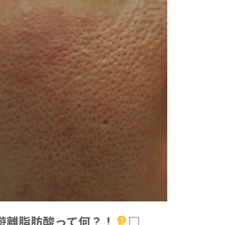
遊離脂肪酸って何？！
□