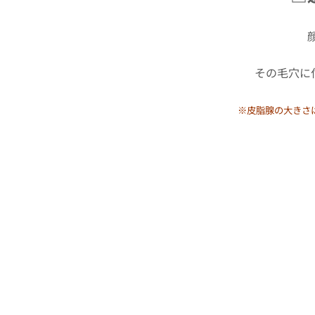
その毛穴に
※皮脂腺の大きさ