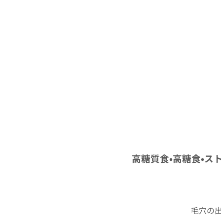
高糖質食•高糖食•ス
毛穴の