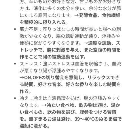
方、辛いものがお好きな方、甘いものがお好きな
方は、消化に多くの水分を使い、余分な水分が腸
にたまる原因になります。
→発酵食品、食物繊維
を積極的に摂り入れる。
筋力不足：座りっぱなしの時間が長いと腸への刺
激が少なくなり、腸の蠕動運動が鈍り、浮腫みや
便秘に繋がりやすくなります。
→適度な運動、ス
トレッチで、腸に刺激を与え、また空腹の時間を
作ることで腸の蠕動運動を促す。
ストレス：強いストレスは血管を収縮させ、血流
が悪くなり腸が浮腫みやすくなります。
→ON,OFFの切り替えを意識し、リラックスでき
る時間、好きな音楽、好きな香りを楽しむ時間を
作る。
冷え：冷えは血液循環を妨げ、腸の浮腫みやすく
なります。
→冷たい食べ物、飲み物は避け、温か
い食べもの、飲み物を選び、腹巻をつける習慣
を。熱すぎるお湯は避け、39～40℃のぬるま湯で
湯船に浸かる。