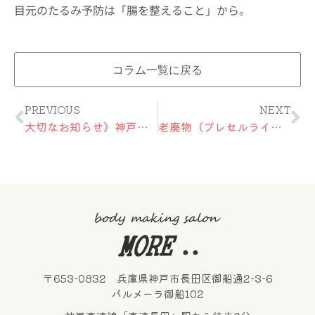
目元のたるみ予防は「腸を整えること」から。
コラム一覧に戻る
Prev
Ne
PREVIOUS
NEXT
大切なお知らせ》神戸市長田区シェアサロン
老廃物（プレセルライト）の排泄を促すポールシェリー”オセアニカ“
〒653-0832 兵庫県神戸市長田区御船通2-3-6
パルメーラ御船102