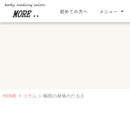
内
初めての方へ
メニュー
容
を
ス
キ
ッ
プ
HOME
>
コラム
>
梅雨の身体のだるさ