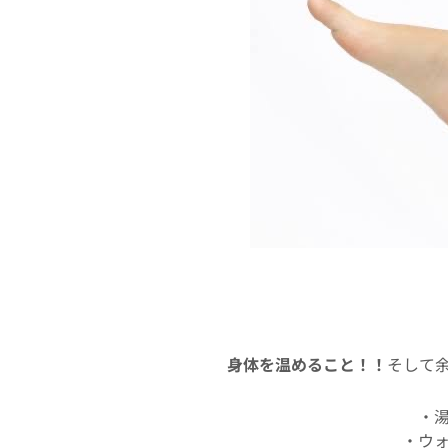
身体を温めること！！
そして
・
・ウ