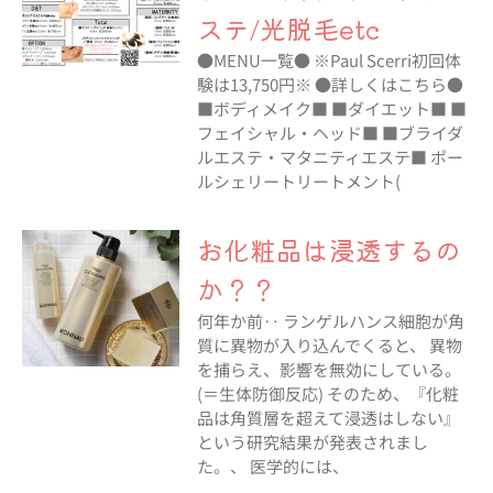
ステ/光脱毛etc
●MENU一覧● ※Paul Scerri初回体
験は13,750円※ ●詳しくはこちら●
■ボディメイク■ ■ダイエット■ ■
フェイシャル・ヘッド■ ■ブライダ
ルエステ・マタニティエステ■ ポー
ルシェリートリートメント(
お化粧品は浸透するの
か？？
何年か前‥ ランゲルハンス細胞が角
質に異物が入り込んでくると、 異物
を捕らえ、影響を無効にしている。
(＝生体防御反応) そのため、『化粧
品は角質層を超えて浸透はしない』
という研究結果が発表されまし
た。、 医学的には、