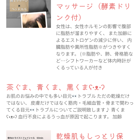
マッサージ（酵素ドリ
ンク付）
女性は、女性ホルモンの影響で腹部
に脂肪が溜まりやすく、 また加齢に
よるエストロゲンの減少に伴い、 内
臓脂肪や異所性脂肪※がつきやすく
なります。 (※脂肪や、肺、骨格筋な
ど…シフトワーカーなど体内時計が
くるっている人が付き
茶ぐま、青くま、黒くまʕ•ᴥ•ʔ
お肌のお悩みの中でも多い目元
トラブル ただの乾燥だけ
ではない、 皮膚だけではなく筋肉・毛細血管・骨まで関わっ
てくる目元
トラブルについてご説明致します♪ 青くま
ʕ•ᴥ•ʔ 血行不良によるうっ血が原因で起こります。 加齢
乾燥肌もしっとり保