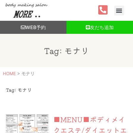
内
容
を
ス
WEB予約
友だち追加
キ
ッ
プ
Tag: モナリ
HOME
>
モナリ
Tag: モナリ
■MENU■ボディメイ
クエステ/ダイエットエ