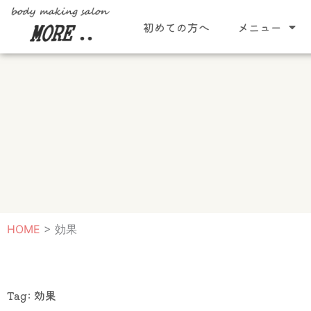
内
初めての方へ
メニュー
容
を
ス
キ
ッ
プ
HOME
>
効果
Tag: 効果