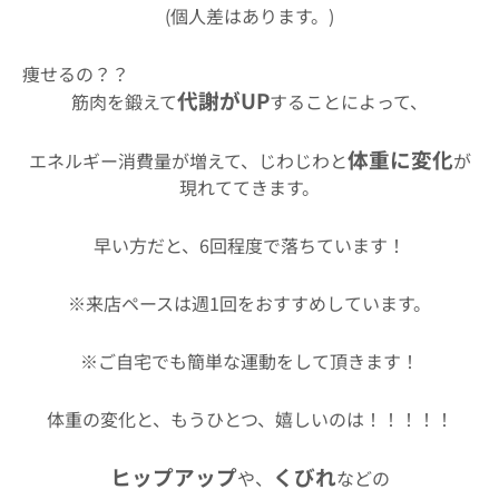
(個人差はあります。)
痩せるの？？
代謝がUP
筋肉を鍛えて
することによって、
体重に変化
エネルギー消費量が増えて、じわじわと
が
現れててきます。
早い方だと、6回程度で落ちています！
※来店ペースは週1回をおすすめしています。
※ご自宅でも簡単な運動をして頂きます！
体重の変化と、もうひとつ、嬉しいのは！！！！！
ヒップアップ
くびれ
や、
などの