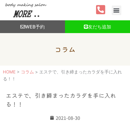
内
容
を
ス
WEB予約
友だち追加
キ
ッ
プ
コラム
HOME
>
コラム
>
エステで、引き締まったカラダを手に入れ
る！！
エステで、引き締まったカラダを手に入れ
る！！
2021-08-30