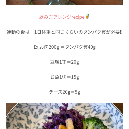
飲み方アレンジrecipe
運動の後は‥1日体重と同じくらいのタンパク質が必要‼︎
Ex,お肉200g ＝タンパク質40g
豆腐1丁＝20g
お魚1切＝15g
チーズ20g＝5g