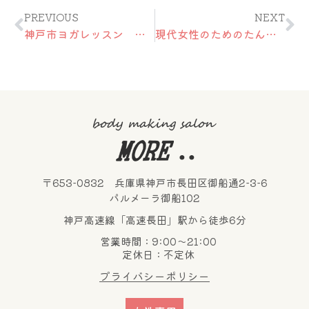
Prev
Ne
PREVIOUS
NEXT
神戸市ヨガレッスン 三日月のポーズ
現代女性のためのたんぱく質『デリシェイク』
〒653-0832 兵庫県神戸市長田区御船通2-3-6
パルメーラ御船102
神戸高速線「高速長田」駅から徒歩6分
営業時間：9:00～21:00
定休日：不定休
プライバシーポリシー