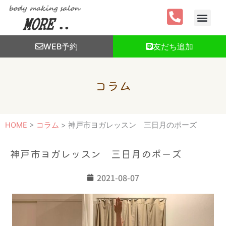
内
容
を
ス
WEB予約
友だち追加
キ
ッ
プ
コラム
HOME
>
コラム
>
神戸市ヨガレッスン 三日月のポーズ
神戸市ヨガレッスン 三日月のポーズ
2021-08-07