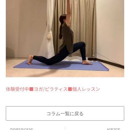
体験受付中■ヨガ/ピラティス■個人レッスン
コラム一覧に戻る
Prev
Ne
PREVIOUS
NEXT