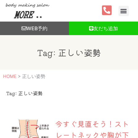
内
容
を
ス
WEB予約
友だち追加
キ
ッ
プ
Tag: 正しい姿勢
HOME
>
正しい姿勢
Tag: 正しい姿勢
今すぐ見直そう！スト
レートネックや胸が下