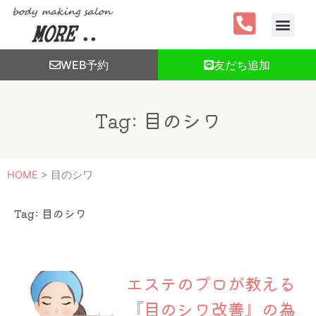
内
容
を
ス
WEB予約
友だち追加
キ
ッ
プ
Tag: 目のシワ
HOME
>
目のシワ
Tag: 目のシワ
エステのプロが教える
『目のシワ改善』の為