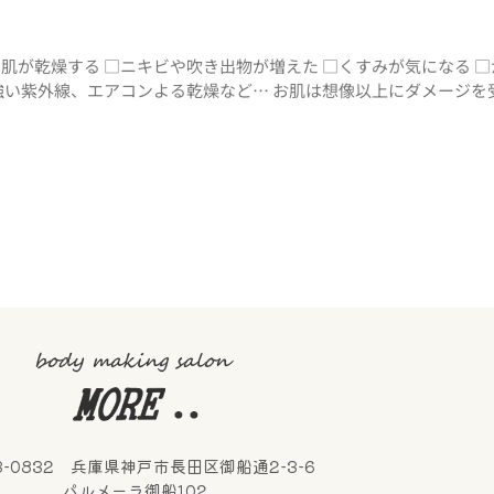
お肌が乾燥する □ニキビや吹き出物が増えた □くすみが気になる 
の強い紫外線、エアコンよる乾燥など… お肌は想像以上にダメージを
3-0832 兵庫県神戸市長田区御船通2-3-6
パルメーラ御船102