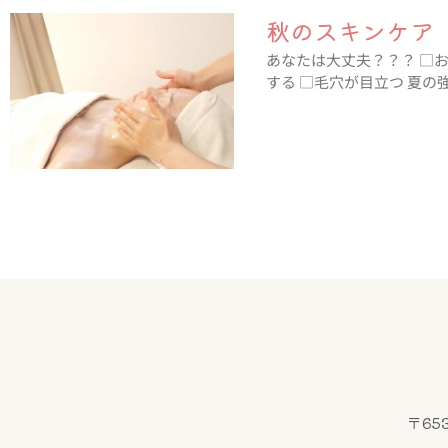
秋のスキンケア
あなたは大丈夫？？？ □
する □毛穴が目立つ 夏
〒65