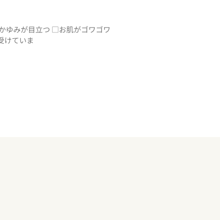
□かゆみが目立つ □お肌がゴワゴワ
受けていま