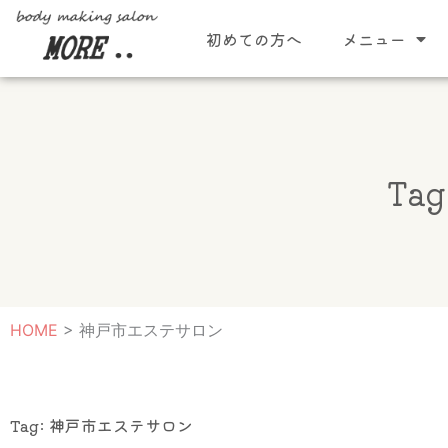
内
初めての方へ
メニュー
容
を
ス
キ
ッ
プ
Ta
HOME
>
神戸市エステサロン
Tag: 神戸市エステサロン