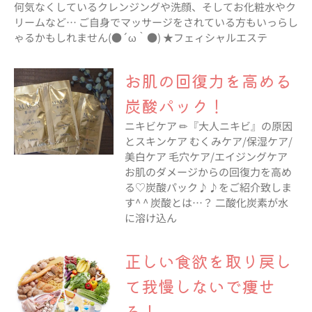
何気なくしているクレンジングや洗顔、そしてお化粧水やク
リームなど… ご自身でマッサージをされている方もいっらし
ゃるかもしれません(●´ω｀●) ★フェィシャルエステ
お肌の回復力を高める
炭酸パック！
ニキビケア ✏︎『大人ニキビ』の原因
とスキンケア むくみケア/保湿ケア/
美白ケア 毛穴ケア/エイジングケア
お肌のダメージからの回復力を高め
る♡炭酸パック♪♪をご紹介致しま
す^ ^ 炭酸とは…？ 二酸化炭素が水
に溶け込ん
正しい食欲を取り戻し
て我慢しないで痩せ
る！