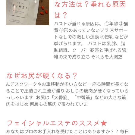
な方法は？垂れる原因
は？
バストが垂れる原因は、 ①年齢 ②猫
背 ③形のあっていないブラ ④サポー
トなしでの激しい運動 ⑤授乳 などが
挙げられます。 バストは 乳腺、脂
肪組織、クーパー靭帯と呼ばれる線
維の束で成り立ち それらを大胸筋
なぜお尻が硬くなる？
A.デスクワークやお車移動が多い方など‥ 座る時間が長くな
ることで圧迫され血流が滞り おしりの筋肉が硬くなっていら
っしゃいます お尻は「大臀筋」「中臀筋」などの大きな筋
肉をはじめ 何層もの筋肉で覆われていま
フェイシャルエステのススメ★
あなたはプロのお手入れを受けたことはありますか？？ 毎日