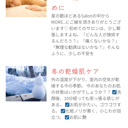
めに
星の数ほどあるSalonの中から
MORE..にご縁を頂きありがとうござ
います♡ 初めてのサロンは、少し緊
張しますよね。『どんな人が施術す
るんだろう？』『痛くないかな？』
『無理な勧誘はないかな？』そんな
ふうに、少しの不安を
冬の乾燥肌ケア
外の湿度が下がり、室内の空気が乾
燥する今の季節。 今のあなたのお肌
の状態はいかがでしょうか？？
洗
顔後、10分経っても突っ張る感じが
ある。
お肌がかたい。ゴワゴワす
る。
化粧ノリが悪く、小じわが目
立つ。
お肌に艶