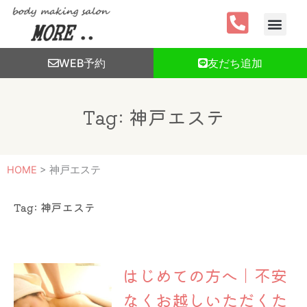
内
容
を
ス
WEB予約
友だち追加
キ
ッ
プ
Tag: 神戸エステ
HOME
>
神戸エステ
Tag: 神戸エステ
はじめての方へ｜不安
なくお越しいただくた