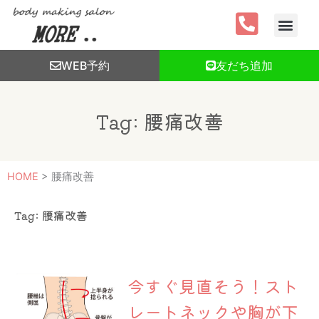
内
容
を
ス
WEB予約
友だち追加
キ
ッ
プ
Tag: 腰痛改善
HOME
>
腰痛改善
Tag: 腰痛改善
今すぐ見直そう！スト
レートネックや胸が下