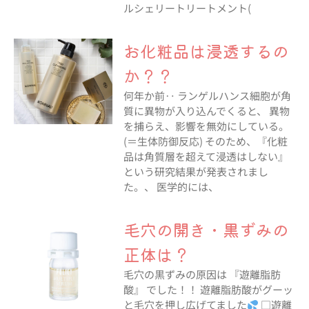
ルシェリートリートメント(
お化粧品は浸透するの
か？？
何年か前‥ ランゲルハンス細胞が角
質に異物が入り込んでくると、 異物
を捕らえ、影響を無効にしている。
(＝生体防御反応) そのため、『化粧
品は角質層を超えて浸透はしない』
という研究結果が発表されまし
た。、 医学的には、
毛穴の開き・黒ずみの
正体は？
毛穴の黒ずみの原因は 『遊離脂肪
酸』 でした！！ 遊離脂肪酸がグーッ
と毛穴を押し広げてました
□遊離