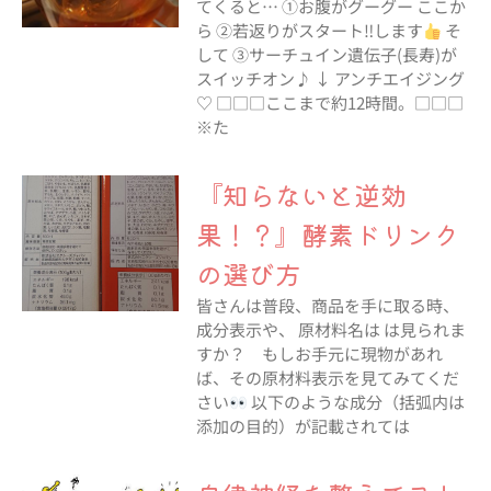
てくると… ①お腹がグーグー ここか
ら ②若返りがスタート‼︎します
そ
して ③サーチュイン遺伝子(長寿)が
スイッチオン♪ ↓ アンチエイジング
♡ □□□ここまで約12時間。□□□
※た
『知らないと逆効
果！？』酵素ドリンク
の選び方
皆さんは普段、商品を手に取る時、
成分表示や、 原材料名は は見られま
すか？ もしお手元に現物があれ
ば、その原材料表示を見てみてくだ
さい
以下のような成分（括弧内は
添加の目的）が記載されては