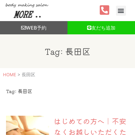
内
容
を
ス
WEB予約
友だち追加
キ
ッ
プ
Tag: 長田区
HOME
>
長田区
Tag: 長田区
ペ
ペ
ペ
ー
ー
ー
はじめての方へ｜不安
ジ
ジ
ジ
なくお越しいただくた