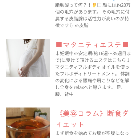
脂肪酸って何？！
□ 顔には約20万
個の毛穴があります。 その毛穴に付
属する皮脂腺は活性力が高いのが特
徴です⇩ ※皮脂
■マタニティエステ■
↓妊娠中※安定期(約16週～35週目ま
で)に受けて頂けるエステはこちら↓
マタニティフルボディ オイルを使っ
たフルボディトリートメント。 体調
の変化による腰痛や肩こりなどを解
し全身をrelaxへと導きます。 足、
腰、背中
《美容コラム》断食ダ
イエット
まず断食を始めてお腹が空腹になっ