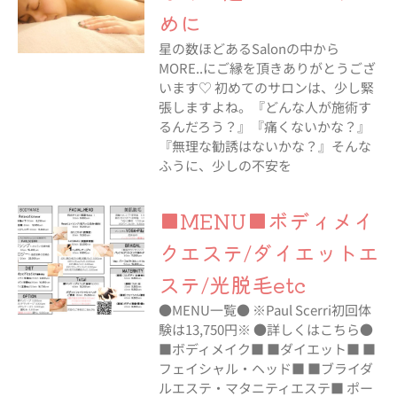
めに
星の数ほどあるSalonの中から
MORE..にご縁を頂きありがとうござ
います♡ 初めてのサロンは、少し緊
張しますよね。『どんな人が施術す
るんだろう？』『痛くないかな？』
『無理な勧誘はないかな？』そんな
ふうに、少しの不安を
■MENU■ボディメイ
クエステ/ダイエットエ
ステ/光脱毛etc
●MENU一覧● ※Paul Scerri初回体
験は13,750円※ ●詳しくはこちら●
■ボディメイク■ ■ダイエット■ ■
フェイシャル・ヘッド■ ■ブライダ
ルエステ・マタニティエステ■ ポー