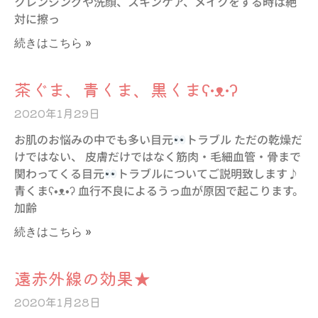
クレンジングや洗顔、スキンケア、メイクをする時は絶
対に擦っ
続きはこちら »
茶ぐま、青くま、黒くまʕ•ᴥ•ʔ
2020年1月29日
お肌のお悩みの中でも多い目元
トラブル ただの乾燥だ
けではない、 皮膚だけではなく筋肉・毛細血管・骨まで
関わってくる目元
トラブルについてご説明致します♪
青くまʕ•ᴥ•ʔ 血行不良によるうっ血が原因で起こります。
加齢
続きはこちら »
遠赤外線の効果★
2020年1月28日