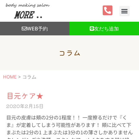
内
容
を
ス
WEB予約
友だち追加
キ
ッ
プ
コラム
HOME
>
コラム
ペ
ペ
ペ
ペ
ペ
ペ
ペ
ペ
目元ケア★
ー
ー
ー
ー
ー
ー
ー
ー
2020年2月15日
ジ
ジ
ジ
ジ
ジ
ジ
ジ
ジ
目元の皮膚は頬の2分の1程度！！ 一度擦るだけで『く
ま』が定着してしまう可能性があります！ 頬に比べて下
まぶたは2分の1 上まぶたは3分の1の薄さしかありません