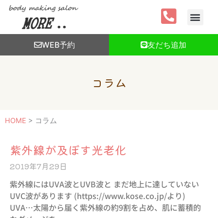
内
容
を
ス
WEB予約
友だち追加
キ
ッ
プ
コラム
HOME
>
コラム
ペ
ペ
ペ
ペ
ペ
ペ
ペ
ペ
紫外線が及ぼす光老化
ー
ー
ー
ー
ー
ー
ー
ー
2019年7月29日
ジ
ジ
ジ
ジ
ジ
ジ
ジ
ジ
紫外線にはUVA波とUVB波と まだ地上に達していない
UVC波があります (https://www.kose.co.jp/より)
UVA…太陽から届く紫外線の約9割を占め、肌に蓄積的