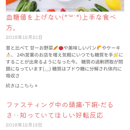
血糖値を上げない(*´꒳`*)上手な食べ
方。
2018年12月21日
昔と比べて 甘ーお野菜
や美味しいパン
やケーキ
、 24h営業のお店を増え気軽にいつでも糖質を手
に
することが出来るようになった今。 糖質の過剰摂取が問
題になっています(◞‸◟) 糖質はブドウ糖に分解され体内に
吸収さ
続きはこちら »
ファスティング中の頭痛•下痢•だる
さ‥知っていてほしい好転反応
2018年12月13日