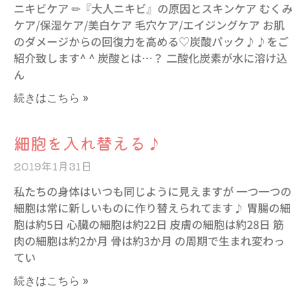
ニキビケア ✏︎『大人ニキビ』の原因とスキンケア むくみ
ケア/保湿ケア/美白ケア 毛穴ケア/エイジングケア お肌
のダメージからの回復力を高める♡炭酸パック♪♪をご
紹介致します^ ^ 炭酸とは…？ 二酸化炭素が水に溶け込
ん
続きはこちら »
細胞を入れ替える♪
2019年1月31日
私たちの身体はいつも同じように見えますが 一つ一つの
細胞は常に新しいものに作り替えられてます♪ 胃腸の細
胞は約5日 心臓の細胞は約22日 皮膚の細胞は約28日 筋
肉の細胞は約2か月 骨は約3か月 の周期で生まれ変わっ
てい
続きはこちら »